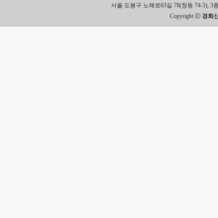
서울 도봉구 노해로63길 78(창동 74-5), 3층 Tel.
Copyright ⓒ
경희신